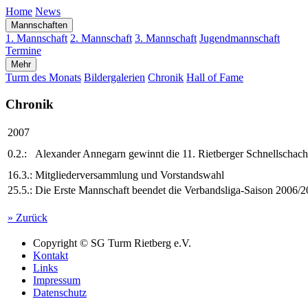
Home
News
Mannschaften
1. Mannschaft
2. Mannschaft
3. Mannschaft
Jugendmannschaft
Termine
Mehr
Turm des Monats
Bildergalerien
Chronik
Hall of Fame
Chronik
2007
0.2.:
Alexander Annegarn gewinnt die 11. Rietberger Schnellschach-
16.3.:
Mitgliederversammlung und Vorstandswahl
25.5.:
Die Erste Mannschaft beendet die Verbandsliga-Saison 2006/2
» Zurück
Copyright ©
SG Turm Rietberg e.V.
Kontakt
Links
Impressum
Datenschutz