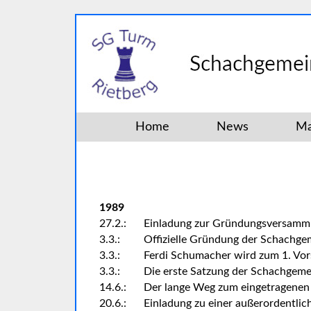
Home
News
Ma
1989
27.2.:
Einladung zur Gründungsversamml
3.3.:
Offizielle Gründung der Schachge
3.3.:
Ferdi Schumacher wird zum 1. Vor
3.3.:
Die erste Satzung der Schachgemein
14.6.:
Der lange Weg zum eingetragenen 
20.6.:
Einladung zu einer außerordentli