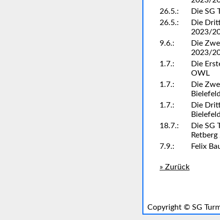
2023/20
26.5.:
Die SG T
26.5.:
Die Drit
2023/202
9.6.:
Die Zwei
2023/20
1.7.:
Die Erst
OWL
1.7.:
Die Zwei
Bielefel
1.7.:
Die Drit
Bielefel
18.7.:
Die SG T
Retberg
7.9.:
Felix Ba
» Zurück
Copyright ©
SG Turm