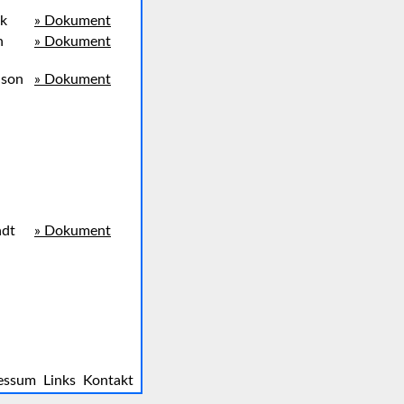
rk
» Dokument
n
» Dokument
ison
» Dokument
adt
» Dokument
essum
Links
Kontakt