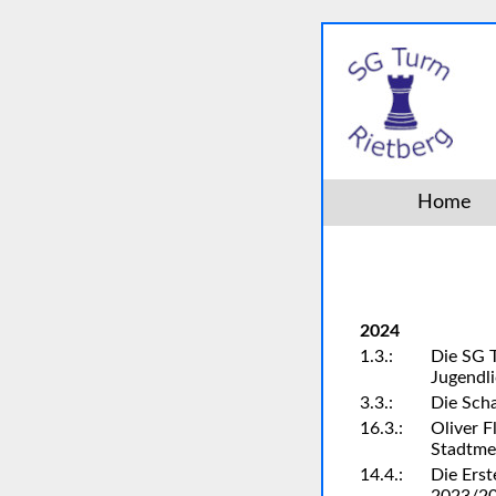
Home
2024
1.3.:
Die SG 
Jugendli
3.3.:
Die Scha
16.3.:
Oliver F
Stadtme
14.4.:
Die Erst