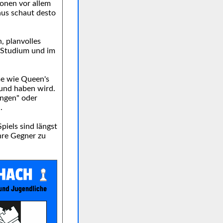
ionen vor allem
aus schaut desto
, planvolles
 Studium und im
me wie Queen's
 und haben wird.
ingen" oder
.
iels sind längst
ihre Gegner zu