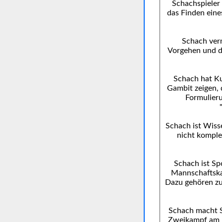
Schachspieler 
das Finden eine
Schach verm
Vorgehen und d
Schach hat Ku
Gambit zeigen, 
Formulieru
Schach ist Wiss
nicht komplet
Schach ist Spo
Mannschaftskam
Dazu gehören z
Schach macht S
Zweikampf am B