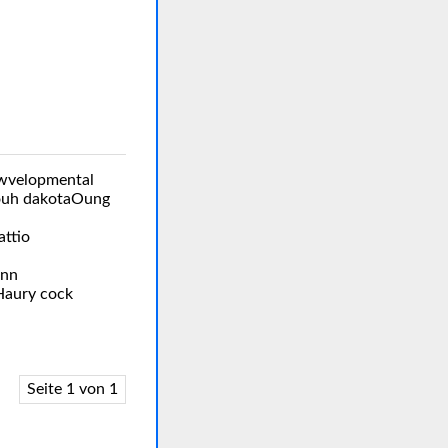
dwvelopmental
 souh dakotaOung
attio
inn
Haury cock
Seite 1 von 1