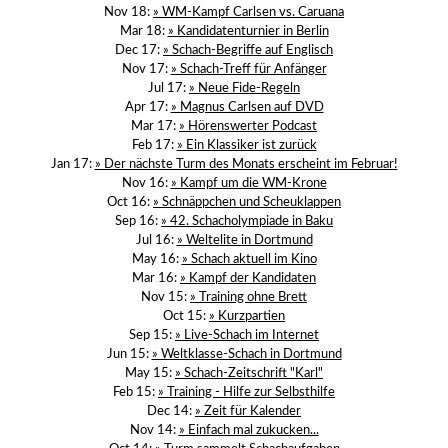
Nov 18:
» WM-Kampf Carlsen vs. Caruana
Mar 18:
» Kandidatenturnier in Berlin
Dec 17:
» Schach-Begriffe auf Englisch
Nov 17:
» Schach-Treff für Anfänger
Jul 17:
» Neue Fide-Regeln
Apr 17:
» Magnus Carlsen auf DVD
Mar 17:
» Hörenswerter Podcast
Feb 17:
» Ein Klassiker ist zurück
Jan 17:
» Der nächste Turm des Monats erscheint im Februar!
Nov 16:
» Kampf um die WM-Krone
Oct 16:
» Schnäppchen und Scheuklappen
Sep 16:
» 42. Schacholympiade in Baku
Jul 16:
» Weltelite in Dortmund
May 16:
» Schach aktuell im Kino
Mar 16:
» Kampf der Kandidaten
Nov 15:
» Training ohne Brett
Oct 15:
» Kurzpartien
Sep 15:
» Live-Schach im Internet
Jun 15:
» Weltklasse-Schach in Dortmund
May 15:
» Schach-Zeitschrift "Karl"
Feb 15:
» Training - Hilfe zur Selbsthilfe
Dec 14:
» Zeit für Kalender
Nov 14:
» Einfach mal zukucken...