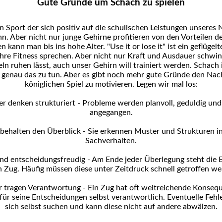
Gute Gründe um Schach zu spielen
in Sport der sich positiv auf die schulischen Leistungen unsere
n. Aber nicht nur junge Gehirne profitieren von den Vorteilen d
n kann man bis ins hohe Alter. "Use it or lose it" ist ein geflügel
 ihre Fitness sprechen. Aber nicht nur Kraft und Ausdauer schw
ln ruhen lässt, auch unser Gehirn will trainiert werden. Schach i
 genau das zu tun. Aber es gibt noch mehr gute Gründe den N
königlichen Spiel zu motivieren. Legen wir mal los:
er denken strukturiert - Probleme werden planvoll, geduldig un
angegangen.
 behalten den Überblick - Sie erkennen Muster und Strukturen in
Sachverhalten.
ind entscheidungsfreudig - Am Ende jeder Überlegung steht die 
n Zug. Häufig müssen diese unter Zeitdruck schnell getroffen we
r tragen Verantwortung - Ein Zug hat oft weitreichende Konsequ
 für seine Entscheidungen selbst verantwortlich. Eventuelle Feh
sich selbst suchen und kann diese nicht auf andere abwälzen.