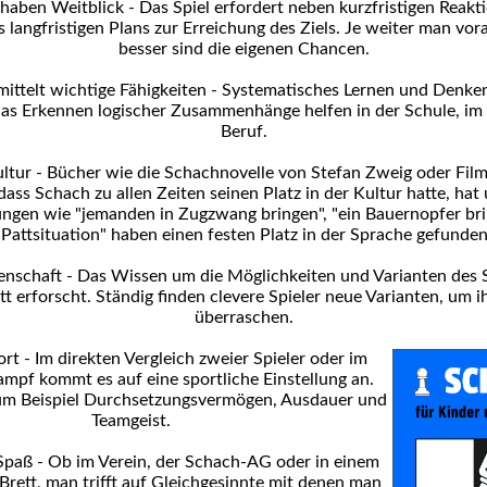
haben Weitblick - Das Spiel erfordert neben kurzfristigen Reakt
s langfristigen Plans zur Erreichung des Ziels. Je weiter man vor
besser sind die eigenen Chancen.
ittelt wichtige Fähigkeiten - Systematisches Lernen und Denken
as Erkennen logischer Zusammenhänge helfen in der Schule, im
Beruf.
ltur - Bücher wie die Schachnovelle von Stefan Zweig oder Fil
dass Schach zu allen Zeiten seinen Platz in der Kultur hatte, hat
ngen wie "jemanden in Zugzwang bringen", "ein Bauernopfer br
"Pattsituation" haben einen festen Platz in der Sprache gefunden
enschaft - Das Wissen um die Möglichkeiten und Varianten des Sp
t erforscht. Ständig finden clevere Spieler neue Varianten, um 
überraschen.
rt - Im direkten Vergleich zweier Spieler oder im
pf kommt es auf eine sportliche Einstellung an.
um Beispiel Durchsetzungsvermögen, Ausdauer und
Teamgeist.
paß - Ob im Verein, der Schach-AG oder in einem
rett, man trifft auf Gleichgesinnte mit denen man