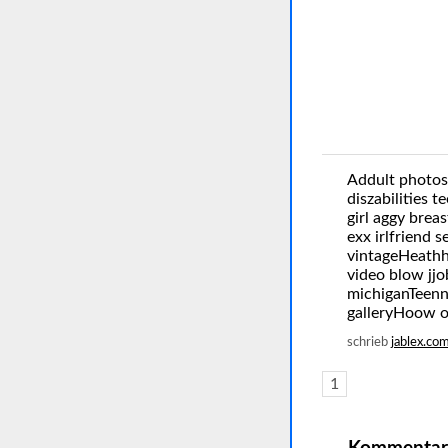
Addult photos
diszabilities 
girl aggy breas
exx irlfriend
vintageHeathh
video blow jjo
michiganTeenn
galleryHoow o
schrieb
jablex.co
1