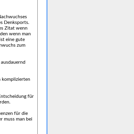
s Nachwuchses
es Denksports.
tes Zitat wenn
inden wenn man
st eine gute
achwuchs zum
d ausdauernd
 komplizierten
Entscheidung für
rden.
enzen für die
ler muss man bei