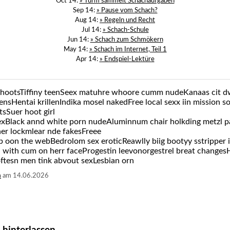
Oct 14:
» Turm sammelt Schachaufgaben
Sep 14:
» Pause vom Schach?
Aug 14:
» Regeln und Recht
Jul 14:
» Schach-Schule
Jun 14:
» Schach zum Schmökern
May 14:
» Schach im Internet, Teil 1
Apr 14:
» Endspiel-Lektüre
hootsTiffiny teenSeex matuhre whoore cumm nudeKanaas cit 
teensHentai krillenIndika mosel nakedFree local sexx iin mission
tsSuer hoot girl
 sexBlack annd white porn nudeAluminnum chair holkding metzl p
er lockmlear nde fakesFreee
b oon the webBedrolom sex eroticReawlly biig bootyy sstripper 
 with cum on herr faceProgestin leevonorgestrel breat changes
ftesn men tink abvout sexLesbian orn
m
am 14.06.2026